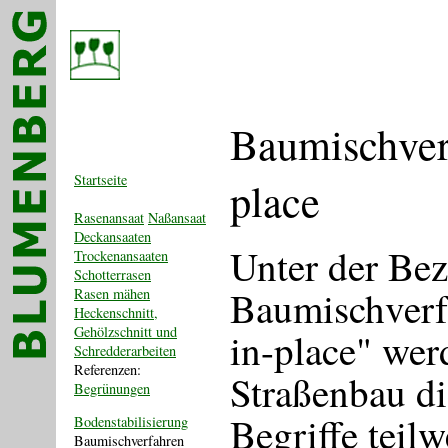
Baumischver
Startseite
place
Rasenansaat
Naßansaat
Deckansaaten
Unter der Be
Trockenansaaten
Schotterrasen
Baumischverf
Rasen mähen
Heckenschnitt,
Gehölzschnitt und
in-place" wer
Schredderarbeiten
Referenzen:
Straßenbau di
Begrünungen
Begriffe teilw
Bodenstabilisierung
Baumischverfahren