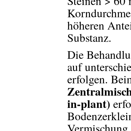
Steinen > 60
Korndurchmes
höheren Antei
Substanz.
Die Behandlu
auf unterschi
erfolgen. Bei
Zentralmisch
in-plant)
erfo
Bodenzerklei
Vermischung 