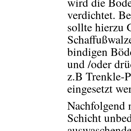
wird die Bod
verdichtet. B
sollte hierzu
Schaffußwalz
bindigen Böde
und /oder dr
z.B Trenkle-P
eingesetzt we
Nachfolgend m
Schicht unbed
auswaschend